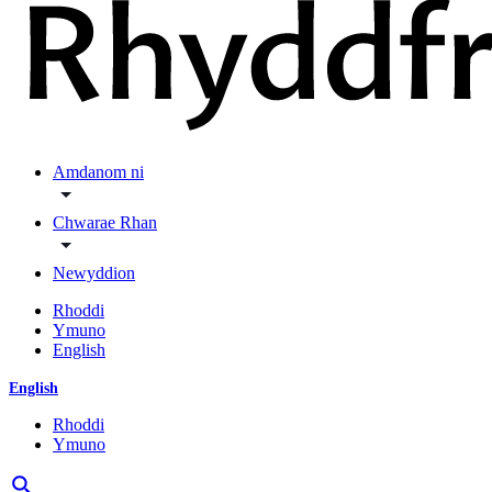
Amdanom ni
Chwarae Rhan
Newyddion
Rhoddi
Ymuno
English
English
Rhoddi
Ymuno