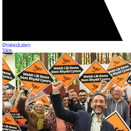
Dysgwch mwy
View