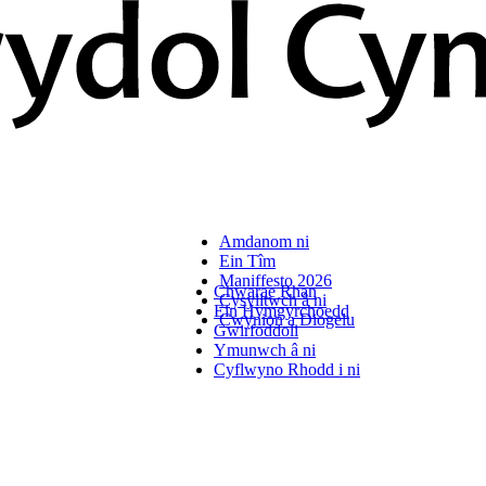
Amdanom ni
Ein Tîm
Maniffesto 2026
Chwarae Rhan
Cysylltwch â ni
Ein Hymgyrchoedd
Cwynion a Diogelu
Gwirfoddoli
Ymunwch â ni
Cyflwyno Rhodd i ni