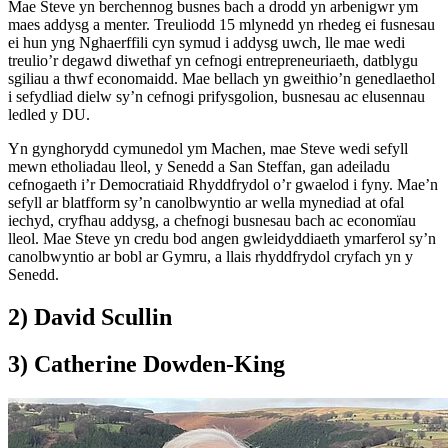
Mae Steve yn berchennog busnes bach a drodd yn arbenigwr ym
maes addysg a menter. Treuliodd 15 mlynedd yn rhedeg ei fusnesau
ei hun yng Nghaerffili cyn symud i addysg uwch, lle mae wedi
treulio’r degawd diwethaf yn cefnogi entrepreneuriaeth, datblygu
sgiliau a thwf economaidd. Mae bellach yn gweithio’n genedlaethol
i sefydliad dielw sy’n cefnogi prifysgolion, busnesau ac elusennau
ledled y DU.
Yn gynghorydd cymunedol ym Machen, mae Steve wedi sefyll
mewn etholiadau lleol, y Senedd a San Steffan, gan adeiladu
cefnogaeth i’r Democratiaid Rhyddfrydol o’r gwaelod i fyny. Mae’n
sefyll ar blatfform sy’n canolbwyntio ar wella mynediad at ofal
iechyd, cryfhau addysg, a chefnogi busnesau bach ac economïau
lleol. Mae Steve yn credu bod angen gwleidyddiaeth ymarferol sy’n
canolbwyntio ar bobl ar Gymru, a llais rhyddfrydol cryfach yn y
Senedd.
2) David Scullin
3) Catherine Dowden-King