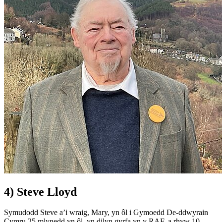
4) Steve Lloyd
Symudodd Steve a’i wraig, Mary, yn ôl i Gymoedd De-ddwyrain
Cymru 25 mlynedd yn ôl, yn dilyn gyrfa yn y RAF, a rhyw 10