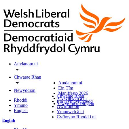
Amdanom ni
Chwarae Rhan
Amdanom ni
Ein Tîm
Newyddion
Maniffesto 2026
Chwarae Rhan
Cysylltwch â ni
Rhoddi
Ein Hymgyrchoedd
Cwynion a Diogelu
Ymuno
Gwirfoddoli
English
Ymunwch â ni
Cyflwyno Rhodd i ni
English