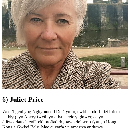
6) Juliet Price
Wedi’i geni yng Nghymoedd De Cymru, cwblhaodd Juliet Price ei
haddysg yn Aberystwyth yn dilyn streic y glowyr, ac yn
ddiweddarach enillodd brofiad rhyngwladol wrth fyw yn Hong
Kong a Gwlad Belg. Mae ei gyrfa yn ymestyn ar draws