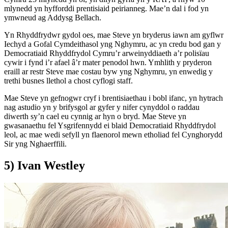
mlynedd yn hyfforddi prentisiaid peirianneg. Mae’n dal i fod yn
ymwneud ag Addysg Bellach.
Yn Rhyddfrydwr gydol oes, mae Steve yn bryderus iawn am gyflwr
Iechyd a Gofal Cymdeithasol yng Nghymru, ac yn credu bod gan y
Democratiaid Rhyddfrydol Cymru’r arweinyddiaeth a’r polisïau
cywir i fynd i’r afael â’r mater penodol hwn. Ymhlith y pryderon
eraill ar restr Steve mae costau byw yng Nghymru, yn enwedig y
trethi busnes llethol a chost cyflogi staff.
Mae Steve yn gefnogwr cryf i brentisiaethau i bobl ifanc, yn hytrach
nag astudio yn y brifysgol ar gyfer y nifer cynyddol o raddau
diwerth sy’n cael eu cynnig ar hyn o bryd. Mae Steve yn
gwasanaethu fel Ysgrifennydd ei blaid Democratiaid Rhyddfrydol
leol, ac mae wedi sefyll yn flaenorol mewn etholiad fel Cynghorydd
Sir yng Nghaerffili.
5) Ivan Westley