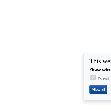
This we
Please selec
Essentia