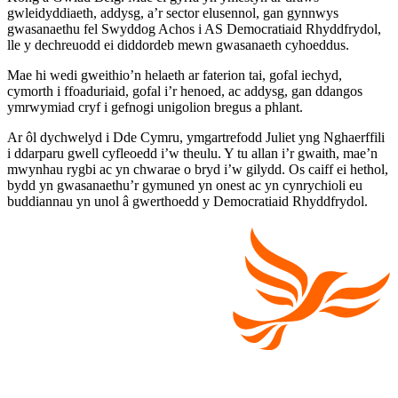
gwleidyddiaeth, addysg, a’r sector elusennol, gan gynnwys
gwasanaethu fel Swyddog Achos i AS Democratiaid Rhyddfrydol,
lle y dechreuodd ei diddordeb mewn gwasanaeth cyhoeddus.
Mae hi wedi gweithio’n helaeth ar faterion tai, gofal iechyd,
cymorth i ffoaduriaid, gofal i’r henoed, ac addysg, gan ddangos
ymrwymiad cryf i gefnogi unigolion bregus a phlant.
Ar ôl dychwelyd i Dde Cymru, ymgartrefodd Juliet yng Nghaerffili
i ddarparu gwell cyfleoedd i’w theulu. Y tu allan i’r gwaith, mae’n
mwynhau rygbi ac yn chwarae o bryd i’w gilydd. Os caiff ei hethol,
bydd yn gwasanaethu’r gymuned yn onest ac yn cynrychioli eu
buddiannau yn unol â gwerthoedd y Democratiaid Rhyddfrydol.