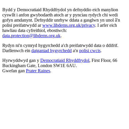
Bydd y Democratiaid Rhyddfrydol yn defnyddio eich manylion
cyswllt i anfon gwybodaeth atoch ar y pynciau rydych chi wedi
gofyn amdanynt. Defnyddir unrhyw ddata a gasglwn yn unol â'n
polisi preifatrwydd ar
www.libdems.org.uk/privacy
. I arfer eich
hawliau data cyfreithiol, ebostiwch:
data.protection@libdems.org.uk
.
Rydyn ni'n cymryd hygyrchedd a'ch preifatrwydd data o ddifrif.
Darllenwch ein
datganiad hygyrchedd
a'n
polisi cwcis
.
Hyrwyddwyd gan y
Democratiaid Rhyddfrydol
, First Floor, 66
Buckingham Gate, London SW1E 6AU.
Gwefan gan
Prater Raines
.