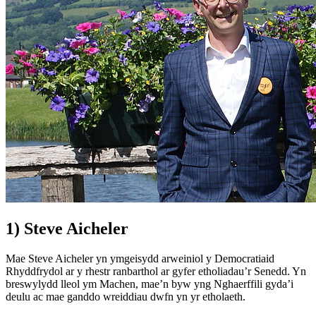
1) Steve Aicheler
Mae Steve Aicheler yn ymgeisydd arweiniol y Democratiaid
Rhyddfrydol ar y rhestr ranbarthol ar gyfer etholiadau’r Senedd. Yn
breswylydd lleol ym Machen, mae’n byw yng Nghaerffili gyda’i
deulu ac mae ganddo wreiddiau dwfn yn yr etholaeth.