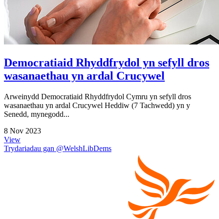
Democratiaid Rhyddfrydol yn sefyll dros
wasanaethau yn ardal Crucywel
Arweinydd Democratiaid Rhyddfrydol Cymru yn sefyll dros
wasanaethau yn ardal Crucywel Heddiw (7 Tachwedd) yn y
Senedd, mynegodd...
8 Nov 2023
View
Trydariadau gan @WelshLibDems