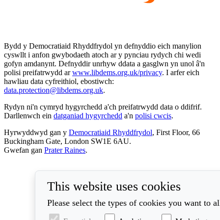
Bydd y Democratiaid Rhyddfrydol yn defnyddio eich manylion
cyswllt i anfon gwybodaeth atoch ar y pynciau rydych chi wedi
gofyn amdanynt. Defnyddir unrhyw ddata a gasglwn yn unol â'n
polisi preifatrwydd ar
www.libdems.org.uk/privacy
. I arfer eich
hawliau data cyfreithiol, ebostiwch:
data.protection@libdems.org.uk
.
Rydyn ni'n cymryd hygyrchedd a'ch preifatrwydd data o ddifrif.
Darllenwch ein
datganiad hygyrchedd
a'n
polisi cwcis
.
Hyrwyddwyd gan y
Democratiaid Rhyddfrydol
, First Floor, 66
Buckingham Gate, London SW1E 6AU.
Gwefan gan
Prater Raines
.
This website uses cookies
Please select the types of cookies you want to a