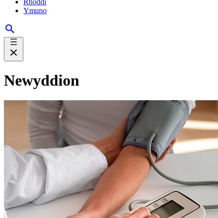
Rhoddi
Ymuno
Newyddion