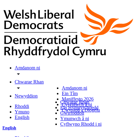
Amdanom ni
Chwarae Rhan
Amdanom ni
Ein Tîm
Newyddion
Maniffesto 2026
Chwarae Rhan
Cysylltwch â ni
Rhoddi
Ein Hymgyrchoedd
Cwynion a Diogelu
Ymuno
Gwirfoddoli
English
Ymunwch â ni
Cyflwyno Rhodd i ni
English