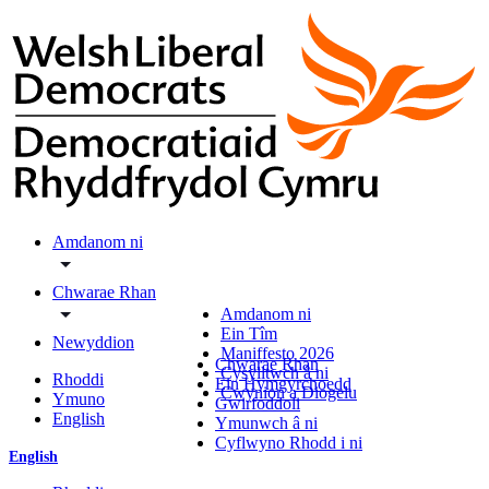
Amdanom ni
Chwarae Rhan
Amdanom ni
Ein Tîm
Newyddion
Maniffesto 2026
Chwarae Rhan
Cysylltwch â ni
Rhoddi
Ein Hymgyrchoedd
Cwynion a Diogelu
Ymuno
Gwirfoddoli
English
Ymunwch â ni
Cyflwyno Rhodd i ni
English