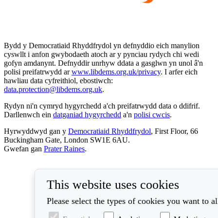
Bydd y Democratiaid Rhyddfrydol yn defnyddio eich manylion
cyswllt i anfon gwybodaeth atoch ar y pynciau rydych chi wedi
gofyn amdanynt. Defnyddir unrhyw ddata a gasglwn yn unol â'n
polisi preifatrwydd ar
www.libdems.org.uk/privacy
. I arfer eich
hawliau data cyfreithiol, ebostiwch:
data.protection@libdems.org.uk
.
Rydyn ni'n cymryd hygyrchedd a'ch preifatrwydd data o ddifrif.
Darllenwch ein
datganiad hygyrchedd
a'n
polisi cwcis
.
Hyrwyddwyd gan y
Democratiaid Rhyddfrydol
, First Floor, 66
Buckingham Gate, London SW1E 6AU.
Gwefan gan
Prater Raines
.
This website uses cookies
Please select the types of cookies you want to a