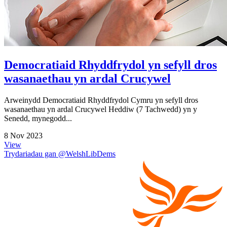
Democratiaid Rhyddfrydol yn sefyll dros
wasanaethau yn ardal Crucywel
Arweinydd Democratiaid Rhyddfrydol Cymru yn sefyll dros
wasanaethau yn ardal Crucywel Heddiw (7 Tachwedd) yn y
Senedd, mynegodd...
8 Nov 2023
View
Trydariadau gan @WelshLibDems