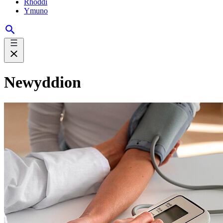
Rhoddi
Ymuno
Newyddion