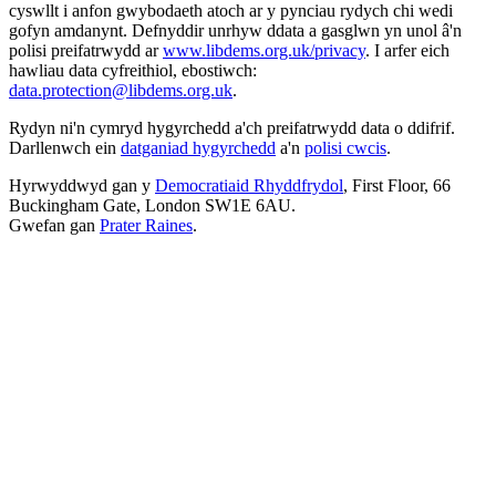
cyswllt i anfon gwybodaeth atoch ar y pynciau rydych chi wedi
gofyn amdanynt. Defnyddir unrhyw ddata a gasglwn yn unol â'n
polisi preifatrwydd ar
www.libdems.org.uk/privacy
. I arfer eich
hawliau data cyfreithiol, ebostiwch:
data.protection@libdems.org.uk
.
Rydyn ni'n cymryd hygyrchedd a'ch preifatrwydd data o ddifrif.
Darllenwch ein
datganiad hygyrchedd
a'n
polisi cwcis
.
Hyrwyddwyd gan y
Democratiaid Rhyddfrydol
, First Floor, 66
Buckingham Gate, London SW1E 6AU.
Gwefan gan
Prater Raines
.