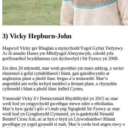
3) Vicky Hepburn-John
Magwyd Vicky ger Rhaglan a mynychodd Ysgol Gyfun Trefynwy.
Ar ôl astudio Hanes ym Mhrifysgol Aberystwyth, cafodd yrfa
gorfforaethol lwyddiannus cyn dychwelyd i Sir Fynwy yn 2008.
Ers dros 20 mlynedd, mae wedi gweithio ym maes addysg, y sector
elusennol a gofal cymdeithasol i blant, gan ganolbwyntio ar
anghenion plant a phobl ifanc fregus a’u teuluoedd. Mae’n
angerddol am wella iechyd meddwl a llesiant plant, a chynyddu
cyfleoedd i blant a phobl ifanc ledled Cymru.
Ymunodd Vicky â’r Democratiaid Rhyddfrydol yn 2015 ac mae
wedi bod yn ymgyrchydd gweithgar mewn nifer o etholiadau.
Mae’n byw gyda’i gŵr a’i mab yng Ngogledd Sir Fynwy ac mae
wedi bod yn Gynghorydd Cymuned, yn is-gadeirydd Neuadd
Bentref Cross Ash, ac ar hyn o bryd yn Llywodraethwr Rhiant
gweithgar yn ysgol gynradd ei mab. Mae’n credu bod angen mwy o