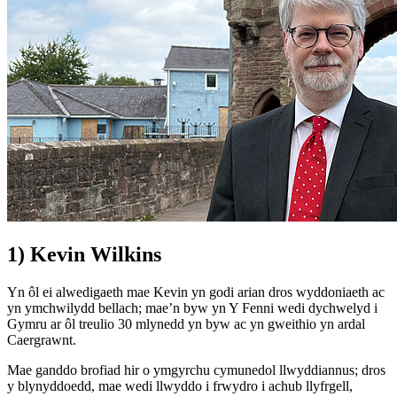
1) Kevin Wilkins
Yn ôl ei alwedigaeth mae Kevin yn godi arian dros wyddoniaeth ac
yn ymchwilydd bellach; mae’n byw yn Y Fenni wedi dychwelyd i
Gymru ar ôl treulio 30 mlynedd yn byw ac yn gweithio yn ardal
Caergrawnt.
Mae ganddo brofiad hir o ymgyrchu cymunedol llwyddiannus; dros
y blynyddoedd, mae wedi llwyddo i frwydro i achub llyfrgell,