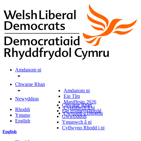
Amdanom ni
Chwarae Rhan
Amdanom ni
Ein Tîm
Newyddion
Maniffesto 2026
Chwarae Rhan
Cysylltwch â ni
Rhoddi
Ein Hymgyrchoedd
Cwynion a Diogelu
Ymuno
Gwirfoddoli
English
Ymunwch â ni
Cyflwyno Rhodd i ni
English