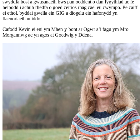
swyddfa bost a gwasanaeth bws pan oeddent o dan fygythiad ac fe
helpodd i achub rhedfa o goed ceirios rhag cael eu cwympo. Pe caiff
ei ethol, byddai gwella ein GIG a diogelu ein hafonydd yn
flaenoriaethau iddo.
Cafodd Kevin ei eni ym Mhen-y-bont ar Ogwr a’i fagu ym Mro
Morgannwg ac yn agos at Goedwig y Ddena.